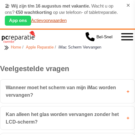
×
🏖️
Wij zijn t/m 16 augustus met vakantie.
Wacht u op
ons?
€50 wachtkorting
op uw telefoon- of tabletreparatie.
App ons
Actievoorwaarden
Bel-Snel
Home
/
Apple Reparatie
/
iMac Scherm Vervangen
Veelgestelde vragen
Wanneer moet het scherm van mijn iMac worden
+
vervangen?
Kan alleen het glas worden vervangen zonder het
+
LCD-scherm?