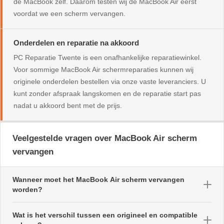
de MacBook zelf. Daarom testen wij de MacBook Air eerst
voordat we een scherm vervangen.
Onderdelen en reparatie na akkoord
PC Reparatie Twente is een onafhankelijke reparatiewinkel.
Voor sommige MacBook Air schermreparaties kunnen wij
originele onderdelen bestellen via onze vaste leveranciers. U
kunt zonder afspraak langskomen en de reparatie start pas
nadat u akkoord bent met de prijs.
Veelgestelde vragen over MacBook Air scherm
vervangen
Wanneer moet het MacBook Air scherm vervangen
worden?
Scherm vervangen is vaak nodig bij barsten, zwarte vlekken,
Wat is het verschil tussen een origineel en compatible
strepen of een display dat helemaal geen beeld meer geeft.