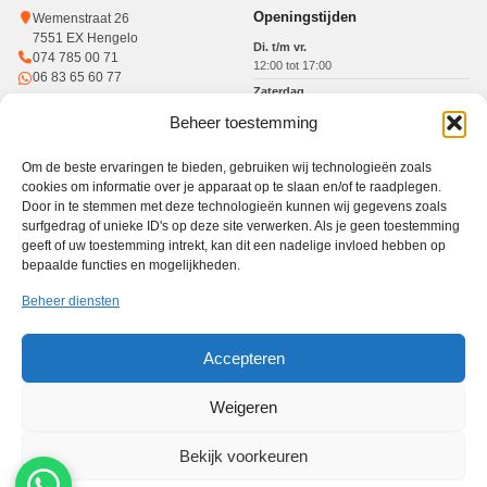
Openingstijden
Wemenstraat 26
7551 EX Hengelo
Di. t/m vr.
074 785 00 71
12:00 tot 17:00
06 83 65 60 77
Zaterdag
10:00 tot 15:00
Beheer toestemming
KvK: 93364784
Btw: NL005017071B31
Om de beste ervaringen te bieden, gebruiken wij technologieën zoals
cookies om informatie over je apparaat op te slaan en/of te raadplegen.
Door in te stemmen met deze technologieën kunnen wij gegevens zoals
surfgedrag of unieke ID's op deze site verwerken. Als je geen toestemming
Werkgebied
geeft of uw toestemming intrekt, kan dit een nadelige invloed hebben op
bepaalde functies en mogelijkheden.
Winkel in Hengelo · gratis haal- en brengservice in heel Twente
Haal- en brengservice
Hengelo
Enschede
Borne
Almelo
Oldenzaal
Beheer diensten
Nijverdal
Den Ham
Accepteren
PC Reparatie Twente is een onafhankelijke reparatiewinkel en niet verbonden aan de
merken die op deze website worden genoemd. Afhankelijk van het merk, model en type
Weigeren
reparatie kunnen wij originele onderdelen inkopen via onze vaste leveranciers. We
bespreken vooraf welke onderdeeloptie beschikbaar is en beginnen pas na uw akkoord.
Bekijk voorkeuren
Privacybeleid
Algemene voorwaarden
Advertentiebeleid
Sitemap