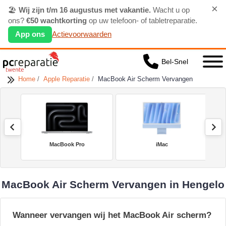
×
🏖️
Wij zijn t/m 16 augustus met vakantie.
Wacht u op
ons?
€50 wachtkorting
op uw telefoon- of tabletreparatie.
App ons
Actievoorwaarden
Bel-Snel
Home
/
Apple Reparatie
/
MacBook Air Scherm Vervangen
MacBook Pro
iMac
MacBook Air Scherm Vervangen in Hengelo
Wanneer vervangen wij het MacBook Air scherm?