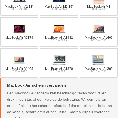
MacBook Air M2 13"
MacBook Air M2 15"
MacBook Air M1
2022 · A2681
2023 · A2941
2020 · A2337
MacBook Air A2179
MacBook Air A1932
MacBook Air A1466
2020
2018 – 2019
2013 – 2017
MacBook Air A1465
MacBook Air A1370
MacBook Air A1369
2012 – 2015
2010 – 2011
2010 – 2012
MacBook Air scherm vervangen
Een MacBook Air scherm kan beschadigd raken door vallen,
druk in een tas of een klap op de behuizing. Wij controleren
eerst of alleen het scherm defect is of dat er ook schade is aan
de kabels, scharnieren of behuizing. Daarna krijgt u vooraf de