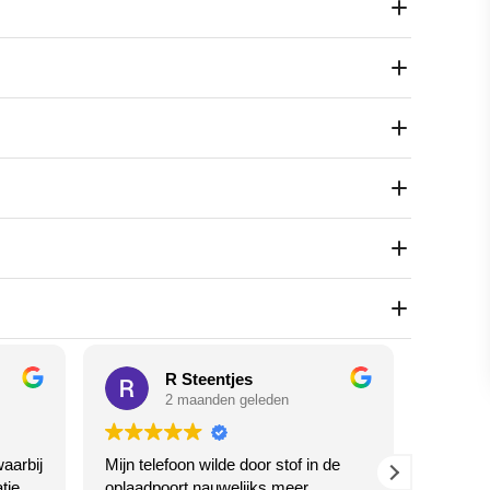
ons, tablets, laptops, desktops en Macs. Geen Apple Store,
R Steentjes
2 maanden geleden
aarbij
Mijn telefoon wilde door stof in de
Hele aa
tie
oplaadpoort nauwelijks meer
geholpe