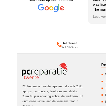
was fixe
The man
helpful,
Lees ve
couldn’t
100% re
shop!
Bel direct
074 785 00 71
Re
A
L
PC Reparatie Twente repareert al sinds 2011
laptops, computers, telefoons en tablets.
T
Ruim 40 jaar ervaring achter de werkbank. U
vindt onze winkel aan de Wemenstraat in
T