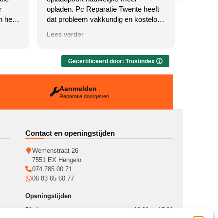
r
opladen. Pc Reparatie Twente heeft
als nie
n heel
dat probleem vakkundig en kosteloos
verholpen. Fijne service!
Antw
Lees verder
Lees ve
Bedankt
Antwoord van eigenaar
Matthijs
Wat een fijne review, Rene —
MacBook
Gecertificeerd door: Trustindex
dankjewel! Precies dít proberen we
— daar 
elke dag te doen: een snelle, gratis
altijd 
Aanmelden
diagnose en eerlijk advies, zonder
Wemenst
Reparatie doorgeven
vage verhalen. Mooi dat je iMac nu
voor je
sneller draait dan ooit. Veel plezier
ermee, en je weet ons te vinden in
Hengelo!
Contact en openingstijden
Wemenstraat 26
7551 EX Hengelo
074 785 00 71
06 83 65 60 77
Openingstijden
Di. t/m vr.
12:00 tot 17:00