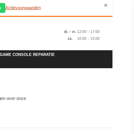
×
s
Actievoorwaarden
di. – vr.
12:00 – 17:00
za.
10:00 – 15:00
GAME CONSOLE REPARATIE
gen over onze