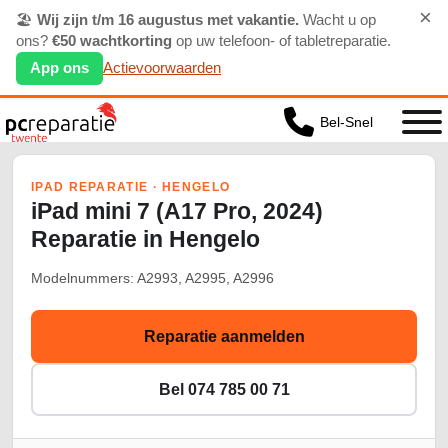
×
🏖️
Wij zijn t/m 16 augustus met vakantie.
Wacht u op
ons?
€50 wachtkorting
op uw telefoon- of tabletreparatie.
App ons
Actievoorwaarden
Bel-Snel
IPAD REPARATIE · HENGELO
iPad mini 7 (A17 Pro, 2024)
Reparatie in Hengelo
Modelnummers: A2993, A2995, A2996
Reparatie aanmelden
Bel 074 785 00 71