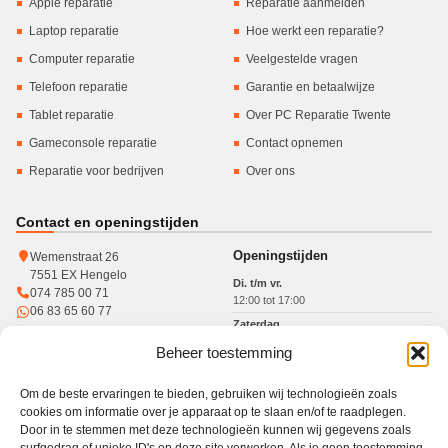
Apple reparatie
Reparatie aanmelden
Laptop reparatie
Hoe werkt een reparatie?
Computer reparatie
Veelgestelde vragen
Telefoon reparatie
Garantie en betaalwijze
Tablet reparatie
Over PC Reparatie Twente
Gameconsole reparatie
Contact opnemen
Reparatie voor bedrijven
Over ons
Contact en openingstijden
Openingstijden
Wemenstraat 26
7551 EX Hengelo
Di. t/m vr.
074 785 00 71
12:00 tot 17:00
06 83 65 60 77
Zaterdag
10:00 tot 15:00
Beheer toestemming
KvK: 93364784
Btw: NL005017071B31
Om de beste ervaringen te bieden, gebruiken wij technologieën zoals
cookies om informatie over je apparaat op te slaan en/of te raadplegen.
Door in te stemmen met deze technologieën kunnen wij gegevens zoals