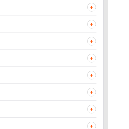
+
+
+
+
+
+
+
+