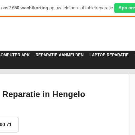
p ons?
€50 wachtkorting
op uw telefoon- of tabletreparatie.
App on
COMPUTER APK
REPARATIE AANMELDEN
LAPTOP REPARATIE
) Reparatie in Hengelo
 00 71