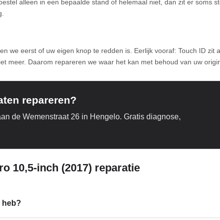
toestel alleen in een bepaalde stand of helemaal niet, dan zit er soms s
g.
 we eerst of uw eigen knop te redden is. Eerlijk vooraf: Touch ID zi
et meer. Daarom repareren we waar het kan met behoud van uw originel
laten repareren?
aan de Wemenstraat 26 in Hengelo. Gratis diagnose,
o 10,5-inch (2017) reparatie
) heb?