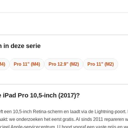
 in deze serie
M4)
Pro 11" (M4)
Pro 12.9" (M2)
Pro 11" (M2)
 iPad Pro 10,5-inch (2017)?
t een 10,5-inch Retina-scherm en laadt via de Lightning-poort. 
aakt: we onderzoeken het eerst gratis. Al sinds 2011 repareren
icieel Apple-servicecentrum. U hoort vooraf een vaste prijs en