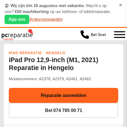
×
🏖️
Wij zijn t/m 16 augustus met vakantie.
Wacht u op
ons?
€50 wachtkorting
op uw telefoon- of tabletreparatie.
App ons
Actievoorwaarden
Bel-Snel
IPAD REPARATIE · HENGELO
iPad Pro 12,9-inch (M1, 2021)
Reparatie in Hengelo
Modelnummers: A2378, A2379, A2461, A2462
Reparatie aanmelden
Bel 074 785 00 71