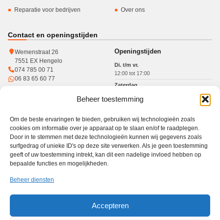
Reparatie voor bedrijven
Over ons
Contact en openingstijden
Openingstijden
Wemenstraat 26
7551 EX Hengelo
Di. t/m vr.
074 785 00 71
12:00 tot 17:00
06 83 65 60 77
Zaterdag
10:00 tot 15:00
Beheer toestemming
KvK: 93364784
Btw: NL005017071B31
Om de beste ervaringen te bieden, gebruiken wij technologieën zoals
cookies om informatie over je apparaat op te slaan en/of te raadplegen.
Door in te stemmen met deze technologieën kunnen wij gegevens zoals
surfgedrag of unieke ID's op deze site verwerken. Als je geen toestemming
Werkgebied
geeft of uw toestemming intrekt, kan dit een nadelige invloed hebben op
bepaalde functies en mogelijkheden.
Winkel in Hengelo · gratis haal- en brengservice in heel Twente
Haal- en brengservice
Hengelo
Enschede
Borne
Almelo
Oldenzaal
Beheer diensten
Nijverdal
Den Ham
Accepteren
PC Reparatie Twente is een onafhankelijke reparatiewinkel en niet verbonden aan de
merken die op deze website worden genoemd. Afhankelijk van het merk, model en type