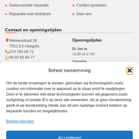
Gameconsole reparatie
Contact opnemen
Reparatie voor bedrijven
Over ons
Contact en openingstijden
Openingstijden
Wemenstraat 26
7551 EX Hengelo
Di. t/m vr.
074 785 00 71
12:00 tot 17:00
06 83 65 60 77
Zaterdag
10:00 tot 15:00
Beheer toestemming
KvK: 93364784
Btw: NL005017071B31
Om de beste ervaringen te bieden, gebruiken wij technologieën zoals
cookies om informatie over je apparaat op te slaan en/of te raadplegen.
Door in te stemmen met deze technologieën kunnen wij gegevens zoals
surfgedrag of unieke ID's op deze site verwerken. Als je geen toestemming
Werkgebied
geeft of uw toestemming intrekt, kan dit een nadelige invloed hebben op
bepaalde functies en mogelijkheden.
Winkel in Hengelo · gratis haal- en brengservice in heel Twente
Haal- en brengservice
Hengelo
Enschede
Borne
Almelo
Oldenzaal
Beheer diensten
Nijverdal
Den Ham
Accepteren