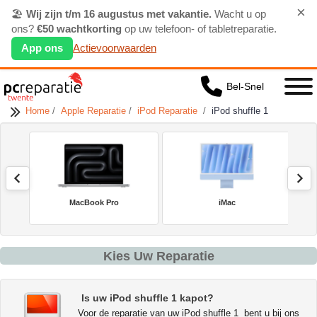
×
🏖️
Wij zijn t/m 16 augustus met vakantie.
Wacht u op
ons?
€50 wachtkorting
op uw telefoon- of tabletreparatie.
App ons
Actievoorwaarden
Bel-Snel
Home
/
Apple Reparatie
/
iPod Reparatie
/
iPod shuffle 1
MacBook Pro
iMac
Kies Uw Reparatie
Is uw iPod shuffle 1 kapot?
Voor de reparatie van uw iPod shuffle 1 bent u bij ons