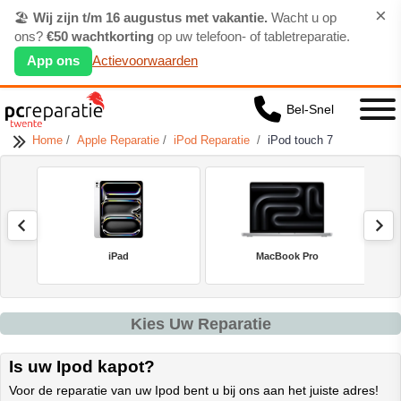
×
🏖️
Wij zijn t/m 16 augustus met vakantie.
Wacht u op
ons?
€50 wachtkorting
op uw telefoon- of tabletreparatie.
App ons
Actievoorwaarden
Bel-Snel
Home
/
Apple Reparatie
/
iPod Reparatie
/
iPod touch 7
iPad
MacBook Pro
Kies Uw Reparatie
Is uw Ipod kapot?
Voor de reparatie van uw Ipod bent u bij ons aan het juiste adres!