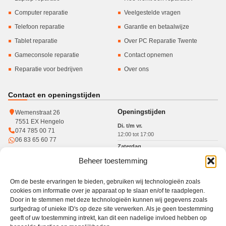
Computer reparatie
Veelgestelde vragen
Telefoon reparatie
Garantie en betaalwijze
Tablet reparatie
Over PC Reparatie Twente
Gameconsole reparatie
Contact opnemen
Reparatie voor bedrijven
Over ons
Contact en openingstijden
Openingstijden
Wemenstraat 26
7551 EX Hengelo
Di. t/m vr.
074 785 00 71
12:00 tot 17:00
06 83 65 60 77
Zaterdag
10:00 tot 15:00
Beheer toestemming
KvK: 93364784
Btw: NL005017071B31
Om de beste ervaringen te bieden, gebruiken wij technologieën zoals
cookies om informatie over je apparaat op te slaan en/of te raadplegen.
Door in te stemmen met deze technologieën kunnen wij gegevens zoals
surfgedrag of unieke ID's op deze site verwerken. Als je geen toestemming
Werkgebied
geeft of uw toestemming intrekt, kan dit een nadelige invloed hebben op