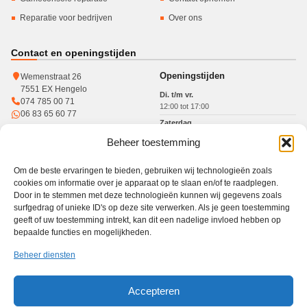
Reparatie voor bedrijven
Over ons
Contact en openingstijden
Openingstijden
Wemenstraat 26
7551 EX Hengelo
Di. t/m vr.
074 785 00 71
12:00 tot 17:00
06 83 65 60 77
Zaterdag
10:00 tot 15:00
Beheer toestemming
KvK: 93364784
Btw: NL005017071B31
Om de beste ervaringen te bieden, gebruiken wij technologieën zoals
cookies om informatie over je apparaat op te slaan en/of te raadplegen.
Door in te stemmen met deze technologieën kunnen wij gegevens zoals
surfgedrag of unieke ID's op deze site verwerken. Als je geen toestemming
Werkgebied
geeft of uw toestemming intrekt, kan dit een nadelige invloed hebben op
bepaalde functies en mogelijkheden.
Winkel in Hengelo · gratis haal- en brengservice in heel Twente
Haal- en brengservice
Hengelo
Enschede
Borne
Almelo
Oldenzaal
Beheer diensten
Nijverdal
Den Ham
Accepteren
PC Reparatie Twente is een onafhankelijke reparatiewinkel en niet verbonden aan de