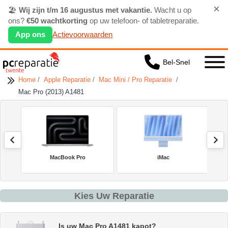
×
🏖️
Wij zijn t/m 16 augustus met vakantie.
Wacht u op
ons?
€50 wachtkorting
op uw telefoon- of tabletreparatie.
App ons
Actievoorwaarden
Bel-Snel
Home
/
Apple Reparatie
/
Mac Mini / Pro Reparatie
/
Mac Pro (2013) A1481
MacBook Pro
iMac
Kies Uw Reparatie
Is uw Mac Pro A1481 kapot?