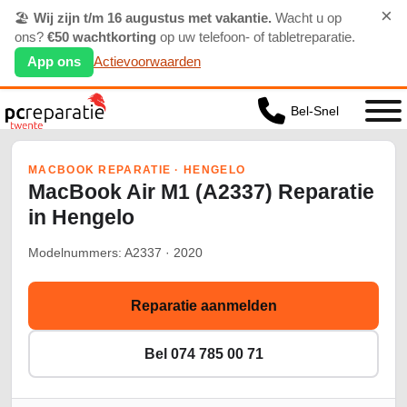
×
🏖️
Wij zijn t/m 16 augustus met vakantie.
Wacht u op
ons?
€50 wachtkorting
op uw telefoon- of tabletreparatie.
App ons
Actievoorwaarden
Bel-Snel
MACBOOK REPARATIE · HENGELO
MacBook Air M1 (A2337) Reparatie
in Hengelo
Modelnummers: A2337 · 2020
Reparatie aanmelden
Bel 074 785 00 71