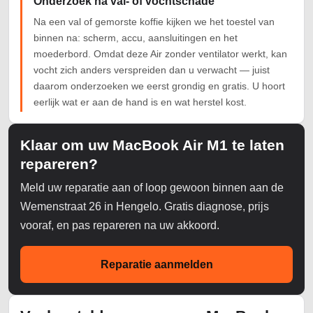
Onderzoek na val- of vochtschade
Na een val of gemorste koffie kijken we het toestel van
binnen na: scherm, accu, aansluitingen en het
moederbord. Omdat deze Air zonder ventilator werkt, kan
vocht zich anders verspreiden dan u verwacht — juist
daarom onderzoeken we eerst grondig en gratis. U hoort
eerlijk wat er aan de hand is en wat herstel kost.
Klaar om uw MacBook Air M1 te laten
repareren?
Meld uw reparatie aan of loop gewoon binnen aan de
Wemenstraat 26 in Hengelo. Gratis diagnose, prijs
vooraf, en pas repareren na uw akkoord.
Reparatie aanmelden