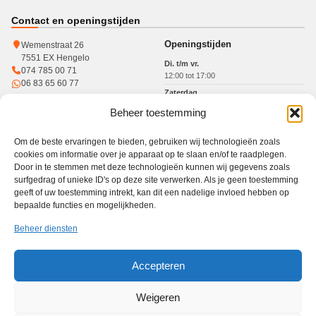
Contact en openingstijden
Openingstijden
Wemenstraat 26
7551 EX Hengelo
Di. t/m vr.
074 785 00 71
12:00 tot 17:00
06 83 65 60 77
Zaterdag
10:00 tot 15:00
Beheer toestemming
KvK: 93364784
Btw: NL005017071B31
Om de beste ervaringen te bieden, gebruiken wij technologieën zoals
cookies om informatie over je apparaat op te slaan en/of te raadplegen.
Door in te stemmen met deze technologieën kunnen wij gegevens zoals
surfgedrag of unieke ID's op deze site verwerken. Als je geen toestemming
Werkgebied
geeft of uw toestemming intrekt, kan dit een nadelige invloed hebben op
bepaalde functies en mogelijkheden.
Winkel in Hengelo · gratis haal- en brengservice in heel Twente
Haal- en brengservice
Hengelo
Enschede
Borne
Almelo
Oldenzaal
Beheer diensten
Nijverdal
Den Ham
Accepteren
PC Reparatie Twente is een onafhankelijke reparatiewinkel en niet verbonden aan de
merken die op deze website worden genoemd. Afhankelijk van het merk, model en type
Weigeren
reparatie kunnen wij originele onderdelen inkopen via onze vaste leveranciers. We
bespreken vooraf welke onderdeeloptie beschikbaar is en beginnen pas na uw akkoord.