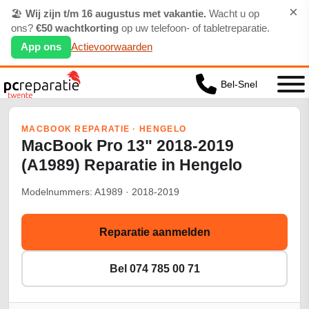
×
🏖️
Wij zijn t/m 16 augustus met vakantie.
Wacht u op
ons?
€50 wachtkorting
op uw telefoon- of tabletreparatie.
App ons
Actievoorwaarden
Bel-Snel
MACBOOK REPARATIE · HENGELO
MacBook Pro 13" 2018-2019
(A1989) Reparatie in Hengelo
Modelnummers: A1989 · 2018-2019
Reparatie aanmelden
Bel 074 785 00 71