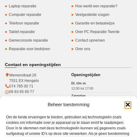
Laptop reparatie
Hoe werkt een reparatie?
Computer reparatie
Veelgestelde vragen
Telefoon reparatie
Garantie en betaalwijze
Tablet reparatie
Over PC Reparatie Twente
Gameconsole reparatie
Contact opnemen
Reparatie voor bedrijven
Over ons
Contact en openingstijden
Openingstijden
Wemenstraat 26
7551 EX Hengelo
Di. t/m vr.
074 785 00 71
12:00 tot 17:00
06 83 65 60 77
Zaterdag
10:00 tot 15:00
Beheer toestemming
KvK: 93364784
Btw: NL005017071B31
Om de beste ervaringen te bieden, gebruiken wij technologieën zoals
cookies om informatie over je apparaat op te slaan en/of te raadplegen.
Door in te stemmen met deze technologieën kunnen wij gegevens zoals
surfgedrag of unieke ID's op deze site verwerken. Als je geen toestemming
Werkgebied