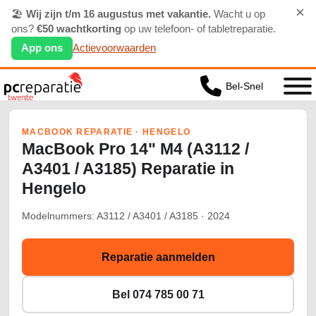
×
🏖️
Wij zijn t/m 16 augustus met vakantie.
Wacht u op
ons?
€50 wachtkorting
op uw telefoon- of tabletreparatie.
App ons
Actievoorwaarden
Bel-Snel
MACBOOK REPARATIE · HENGELO
MacBook Pro 14" M4 (A3112 /
A3401 / A3185) Reparatie in
Hengelo
Modelnummers: A3112 / A3401 / A3185 · 2024
Reparatie aanmelden
Bel 074 785 00 71