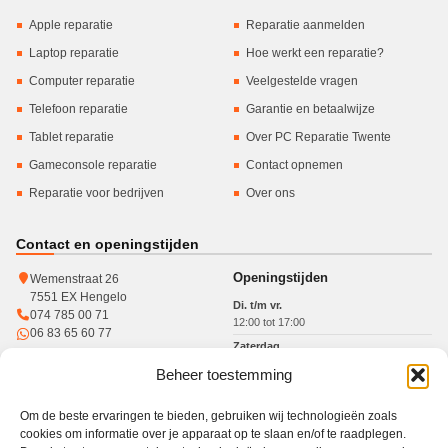
Apple reparatie
Reparatie aanmelden
Laptop reparatie
Hoe werkt een reparatie?
Computer reparatie
Veelgestelde vragen
Telefoon reparatie
Garantie en betaalwijze
Tablet reparatie
Over PC Reparatie Twente
Gameconsole reparatie
Contact opnemen
Reparatie voor bedrijven
Over ons
Contact en openingstijden
Openingstijden
Wemenstraat 26
7551 EX Hengelo
Di. t/m vr.
074 785 00 71
12:00 tot 17:00
06 83 65 60 77
Zaterdag
10:00 tot 15:00
Beheer toestemming
KvK: 93364784
Btw: NL005017071B31
Om de beste ervaringen te bieden, gebruiken wij technologieën zoals
cookies om informatie over je apparaat op te slaan en/of te raadplegen.