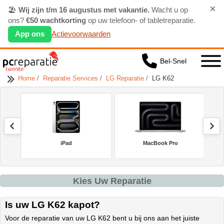
×
🏖️
Wij zijn t/m 16 augustus met vakantie.
Wacht u op
ons?
€50 wachtkorting
op uw telefoon- of tabletreparatie.
App ons
Actievoorwaarden
Bel-Snel
Home
/
Reparatie Services
/
LG Reparatie
/
LG K62
iPad
MacBook Pro
Kies Uw Reparatie
Is uw LG K62 kapot?
Voor de reparatie van uw LG K62 bent u bij ons aan het juiste