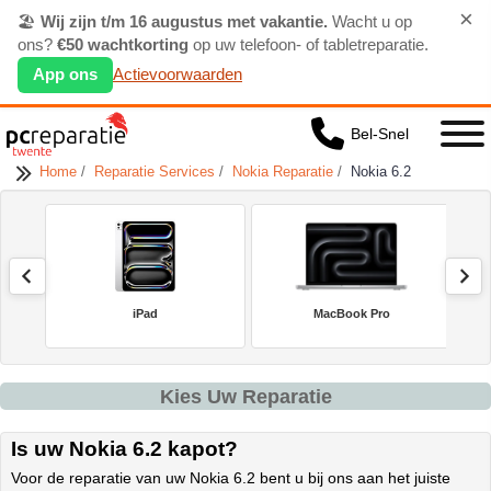
×
🏖️
Wij zijn t/m 16 augustus met vakantie.
Wacht u op
ons?
€50 wachtkorting
op uw telefoon- of tabletreparatie.
App ons
Actievoorwaarden
Bel-Snel
Home
/
Reparatie Services
/
Nokia Reparatie
/
Nokia 6.2
iPad
MacBook Pro
Kies Uw Reparatie
Is uw Nokia 6.2 kapot?
Voor de reparatie van uw Nokia 6.2 bent u bij ons aan het juiste