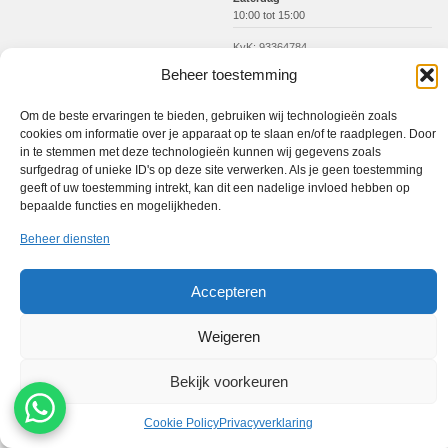
10:00 tot 15:00
KvK: 93364784
Btw: NL005017071B31
Beheer toestemming
Om de beste ervaringen te bieden, gebruiken wij technologieën zoals
Werkgebied
cookies om informatie over je apparaat op te slaan en/of te raadplegen. Door
in te stemmen met deze technologieën kunnen wij gegevens zoals
Winkel in Hengelo · gratis haal- en brengservice in heel Twente
surfgedrag of unieke ID's op deze site verwerken. Als je geen toestemming
Haal- en brengservice
Hengelo
Enschede
Borne
Almelo
Oldenzaal
geeft of uw toestemming intrekt, kan dit een nadelige invloed hebben op
Nijverdal
Den Ham
bepaalde functies en mogelijkheden.
Beheer diensten
PC Reparatie Twente is een onafhankelijke reparatiewinkel en niet verbonden aan de
merken die op deze website worden genoemd. Afhankelijk van het merk, model en type
reparatie kunnen wij originele onderdelen inkopen via onze vaste leveranciers. We
Accepteren
bespreken vooraf welke onderdeeloptie beschikbaar is en beginnen pas na uw akkoord.
Weigeren
Privacybeleid
Algemene voorwaarden
Advertentiebeleid
Sitemap
Technische specificaties
© 2026 PC Reparatie Twente
Bekijk voorkeuren
☰
MENU
Cookie Policy
Privacyverklaring