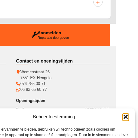
+
Aanmelden
Reparatie doorgeven
Contact en openingstijden
Wemenstraat 26
7551 EX Hengelo
074 785 00 71
06 83 65 60 77
Openingstijden
Di. t/m vr.
12:00 tot 17:00
Beheer toestemming
Zaterdag
10:00 tot 15:00
KvK: 93364784
ervaringen te bieden, gebruiken wij technologieën zoals cookies om
Btw: NL005017071B31
ver je apparaat op te slaan en/of te raadplegen. Door in te stemmen met deze