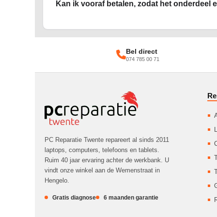
Kan ik vooraf betalen, zodat het onderdeel er
Bel direct
074 785 00 71
Re
A
L
PC Reparatie Twente repareert al sinds 2011
laptops, computers, telefoons en tablets.
T
Ruim 40 jaar ervaring achter de werkbank. U
vindt onze winkel aan de Wemenstraat in
T
Hengelo.
Gratis diagnose
6 maanden garantie
R