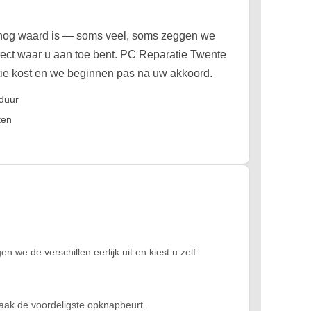
e nog waard is — soms veel, soms zeggen we
rect waar u aan toe bent. PC Reparatie Twente
atie kost en we beginnen pas na uw akkoord.
uduur
ten
e de verschillen eerlijk uit en kiest u zelf.
vaak de voordeligste opknapbeurt.