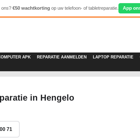
p ons?
€50 wachtkorting
op uw telefoon- of tabletreparatie.
App on
COMPUTER APK
REPARATIE AANMELDEN
LAPTOP REPARATIE
aratie in Hengelo
 00 71