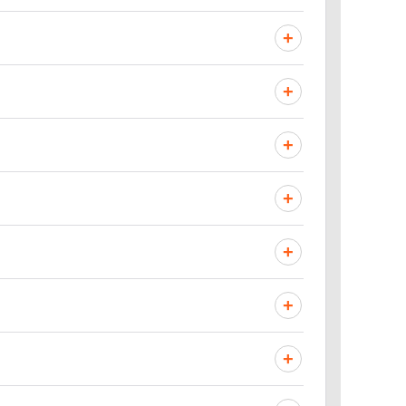
+
+
+
+
+
+
+