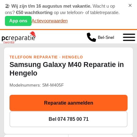
×
🏖️
Wij zijn t/m 16 augustus met vakantie.
Wacht u op
ons?
€50 wachtkorting
op uw telefoon- of tabletreparatie.
App ons
Actievoorwaarden
Bel-Snel
TELEFOON REPARATIE · HENGELO
Samsung Galaxy M40 Reparatie in
Hengelo
Modelnummers: SM-M405F
Reparatie aanmelden
Bel 074 785 00 71