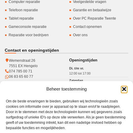
Computer reparatie
Veelgestelde vragen
Telefoon reparatie
Garantie en betaalwijze
Tablet reparatie
Over PC Reparatie Twente
Gameconsole reparatie
Contact opnemen
Reparatie voor bedrijven
Over ons
Contact en openingstijden
Openingstijden
Wemenstraat 26
7551 EX Hengelo
Di. t/m vr.
074 785 00 71
12:00 tot 17:00
06 83 65 60 77
Zaterdag
10:00 tot 15:00
Beheer toestemming
KvK: 93364784
Btw: NL005017071B31
Om de beste ervaringen te bieden, gebruiken wij technologieën zoals
cookies om informatie over je apparaat op te slaan en/of te raadplegen.
Door in te stemmen met deze technologieën kunnen wij gegevens zoals
surfgedrag of unieke ID's op deze site verwerken. Als je geen toestemming
Werkgebied
geeft of uw toestemming intrekt, kan dit een nadelige invloed hebben op
bepaalde functies en mogelijkheden.
Winkel in Hengelo · gratis haal- en brengservice in heel Twente