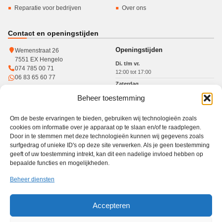
Reparatie voor bedrijven
Over ons
Contact en openingstijden
Openingstijden
Wemenstraat 26
7551 EX Hengelo
Di. t/m vr.
074 785 00 71
12:00 tot 17:00
06 83 65 60 77
Zaterdag
10:00 tot 15:00
Beheer toestemming
KvK: 93364784
Btw: NL005017071B31
Om de beste ervaringen te bieden, gebruiken wij technologieën zoals
cookies om informatie over je apparaat op te slaan en/of te raadplegen.
Door in te stemmen met deze technologieën kunnen wij gegevens zoals
surfgedrag of unieke ID's op deze site verwerken. Als je geen toestemming
Werkgebied
geeft of uw toestemming intrekt, kan dit een nadelige invloed hebben op
bepaalde functies en mogelijkheden.
Winkel in Hengelo · gratis haal- en brengservice in heel Twente
Haal- en brengservice
Hengelo
Enschede
Borne
Almelo
Oldenzaal
Beheer diensten
Nijverdal
Den Ham
Accepteren
PC Reparatie Twente is een onafhankelijke reparatiewinkel en niet verbonden aan de
merken die op deze website worden genoemd. Afhankelijk van het merk, model en type