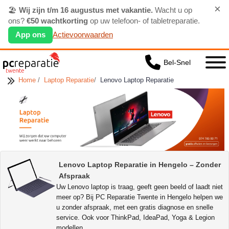
×
🏖️
Wij zijn t/m 16 augustus met vakantie.
Wacht u op
ons?
€50 wachtkorting
op uw telefoon- of tabletreparatie.
App ons
Actievoorwaarden
Bel-Snel
Home
/
Laptop Reparatie
/
Lenovo Laptop Reparatie
Lenovo Laptop Reparatie in Hengelo – Zonder
Afspraak
Uw Lenovo laptop is traag, geeft geen beeld of laadt niet
meer op? Bij PC Reparatie Twente in Hengelo helpen we
u zonder afspraak, met een gratis diagnose en snelle
service. Ook voor ThinkPad, IdeaPad, Yoga & Legion
modellen.