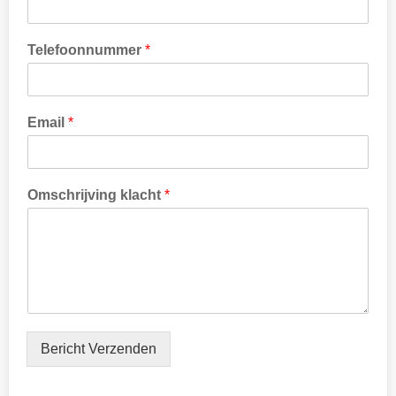
k
Telefoonnummer
*
l
a
c
h
Email
*
t
*
*
Omschrijving klacht
*
Bericht Verzenden