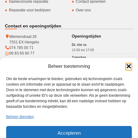
Gameconsole reparatie
Contact opnemen
Reparatie voor bedrijven
Over ons
Contact en openingstijden
Openingstijden
Wemenstraat 26
7551 EX Hengelo
Di. t/m vr.
074 785 00 71
12:00 tot 17:00
06 83 65 60 77
Zaterdag
10:00 tot 15:00
Beheer toestemming
KvK: 93364784
Btw: NL005017071B31
Om de beste ervaringen te bieden, gebruiken wij technologieën zoals
cookies om informatie over je apparaat op te slaan en/of te raadplegen.
Door in te stemmen met deze technologieën kunnen wij gegevens zoals
surfgedrag of unieke ID's op deze site verwerken. Als je geen toestemming
Werkgebied
geeft of uw toestemming intrekt, kan dit een nadelige invloed hebben op
bepaalde functies en mogelijkheden.
Winkel in Hengelo · gratis haal- en brengservice in heel Twente
Haal- en brengservice
Hengelo
Enschede
Borne
Almelo
Oldenzaal
Beheer diensten
Nijverdal
Den Ham
Accepteren
PC Reparatie Twente is een onafhankelijke reparatiewinkel en niet verbonden aan de