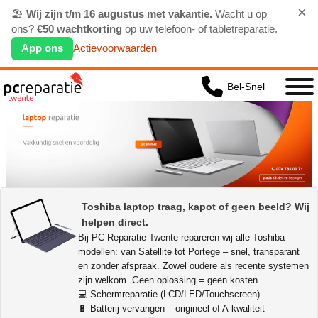
×
🏖️
Wij zijn t/m 16 augustus met vakantie.
Wacht u op
ons?
€50 wachtkorting
op uw telefoon- of tabletreparatie.
App ons
Actievoorwaarden
Bel-Snel
Toshiba laptop traag, kapot of geen beeld? Wij
helpen direct.
Bij PC Reparatie Twente repareren wij alle Toshiba
modellen: van Satellite tot Portege – snel, transparant
en zonder afspraak. Zowel oudere als recente systemen
zijn welkom. Geen oplossing = geen kosten
💻 Schermreparatie (LCD/LED/Touchscreen)
🔋 Batterij vervangen – origineel of A-kwaliteit