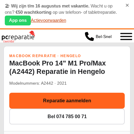
×
🏖️
Wij zijn t/m 16 augustus met vakantie.
Wacht u op
ons?
€50 wachtkorting
op uw telefoon- of tabletreparatie.
App ons
Actievoorwaarden
Bel-Snel
MACBOOK REPARATIE · HENGELO
MacBook Pro 14" M1 Pro/Max
(A2442) Reparatie in Hengelo
Modelnummers: A2442 · 2021
Reparatie aanmelden
Bel 074 785 00 71